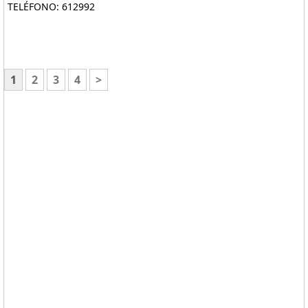
TELÉFONO: 612992
1
2
3
4
>