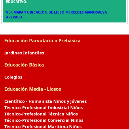
EDUCATIVO:
VER MAPA Y UBICACION DE LICEO MERCEDES MANOSALVA
AREVALO
Educación Parvularia o Prebásica
Jardines Infantiles
Educación Básica
Colegios
Educación Media - Liceos
Científico - Humanista Niños y Jóvenes
Técnico-Profesional Industrial Niños
Técnico-Profesional Técnica Niños
Técnico-Profesional Comercial Niños
Técnico-Profesional Marítima Niños